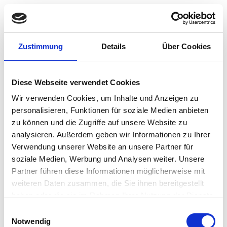
DE
Sign in
Battery Direct: Take-back solution for batteries
Zustimmung
Details
Über Cookies
in Germany
Just enter the type and volume of batteries brought to the
Diese Webseite verwendet Cookies
German market and you will directly receive a non-binding
price offer. If it is to your liking, you can conclude a contract
Wir verwenden Cookies, um Inhalte und Anzeigen zu
in just a few steps. Request offer now >
Enter packaging
personalisieren, Funktionen für soziale Medien anbieten
volume
.
zu können und die Zugriffe auf unsere Website zu
analysieren. Außerdem geben wir Informationen zu Ihrer
Verwendung unserer Website an unsere Partner für
Please enter your e-mail address that you
soziale Medien, Werbung und Analysen weiter. Unsere
used to register.
Partner führen diese Informationen möglicherweise mit
In the
“Security code”
field, please enter the
weiteren Daten zusammen, die Sie ihnen bereitgestellt
characters shown in the image.
haben oder die sie im Rahmen Ihrer Nutzung der Dienste
We will then send you an e-mail with further
gesammelt haben.
information.
Einwilligungsauswahl
Notwendig